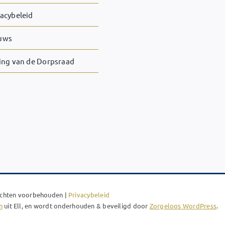
vacybeleid
uws
ling van de Dorpsraad
Rechten voorbehouden |
Privacybeleid
n
uit Ell, en wordt onderhouden & beveiligd door
Zorgeloos WordPress
.