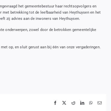
ngevraagd het gemeentebestuur haar rechtsopvolgers en
er met betrekking tot de leefbaarheid van Heythuysen en het
eft zij advies aan de inwoners van Heythuysen.
vante onderwerpen, zowel door de betrokken gemeentelijke
met op, en sluit gerust aan bij één van onze vergaderingen.
Facebook
X
Reddit
LinkedIn
WhatsApp
E-
mail