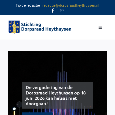
Ga
Tip de redactie |
redactie@dorpsraadheythuysen.nl
naar
inhoud
Toggle
Navigation
Home
Nieuws
Kalender
De Dorpsraad
Verenigingen
De vergadering van de
Dorpsraad Heythuysen op 18
Contact
juni 2026 kan helaas niet
doorgaan !